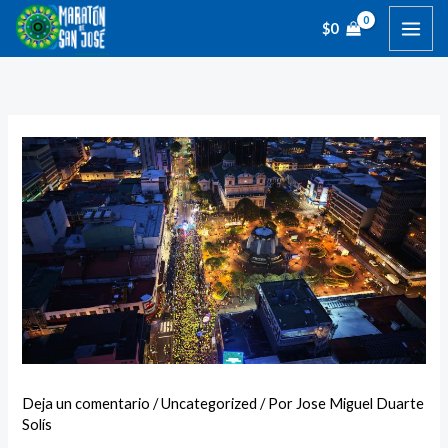
Ir
$
0
al
contenido
Deja un comentario
/
Uncategorized
/ Por
Jose Miguel Duarte
Solís