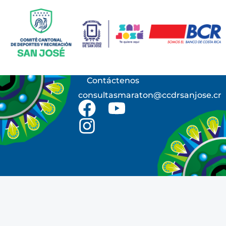
Contáctenos
consultasmaraton@ccdrsanjose.cr