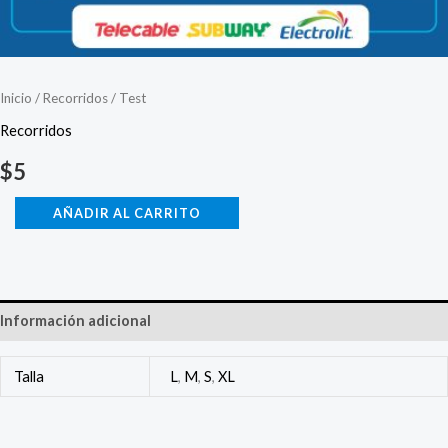
Inicio
/
Recorridos
/ Test
Recorridos
$
5
AÑADIR AL CARRITO
Información adicional
Talla
L
,
M
,
S
,
XL